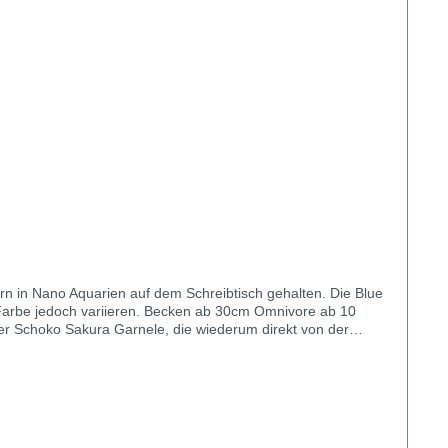
rn in Nano Aquarien auf dem Schreibtisch gehalten. Die Blue
cken ab 30cm Omnivore ab 10
rbe stark unterscheiden kann. Da die Blue Dream
cken oder an der Bauchtasche, die zu einer deutlich runderen
icht so leuchtend wirken.Haltung der blauen ZwerggarneleDie
ls wird die Haltung bereits ab 12 Liter angezeigt, jedoch
und die Stabilität der Wasserqualität sollte nicht außer acht
ie blauen Zwerggarnelen in Gruppen ab bestenfalls 10