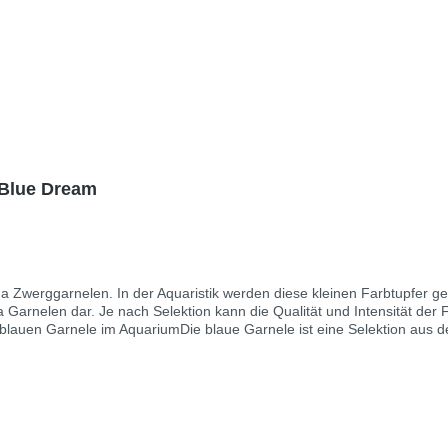
 Blue Dream
a Zwerggarnelen. In der Aquaristik werden diese kleinen Farbtupfer ge
r. Je nach Selektion kann die Qualität und Intensität der Farbe jedoch variieren. Be
en Selektionsstufen, wodurch sich die Qualität und Intensität der Fa
die weiblichen Tiere sehr gut an dem durchschimmernden Eifleck im Na
m Alter die Farbe, so dass sie als Junggarnele noch recht blass und n
pflegt werden. Man spricht hier von sogenannten Nano Aquarien. Oftma
st ab 25 Liter empfehlen. Die Wasserverdrängung durch die Einrichtung 
die, sich gern schnell vermehrenden, Zwerggarnelen.Gehalten werden d