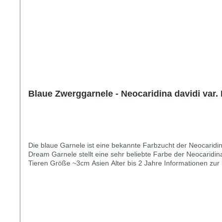
Blaue Zwerggarnele - Neocaridina davidi var.
Die blaue Garnele ist eine bekannte Farbzucht der Neocaridin
Dream Garnele stellt eine sehr beliebte Farbe der Neocaridina Garnelen da
Tieren Größe ~3cm Asien Alter bis 2 Jahre Informationen zur blauen Garnele im AquariumDie blaue Garnele ist eine Selektion aus der Schoko Sakura Garnele, die wiederum direkt von der
Naturform abstammt. Die blaue Garnele gibt es in verschieden
Zwerggarnele eher dunkelblau durchsichtig ist, erkennt man 
Form beiträgt.Auch blue Dream Garnelen intensivieren mit de
blauen Zwerggarnelen können bereits in kleineren Aquarien ge
würden wir euch die Haltung der tollen blauen Zwerggarnele er
gelassen werden. Auch bietet das Becken so mehr Platz für 