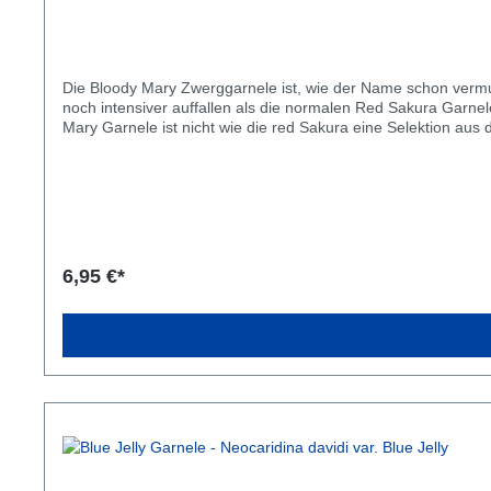
Die Bloody Mary Zwerggarnele ist, wie der Name schon vermute
noch intensiver auffallen als die normalen Red Sakura Garnelen. Becken ab 30cm Omnivore ab 10 Tieren Größe ~3cm Asien Alter bis 2 Jahre Informationen zur Bloody Mary Garnele
Mary Garnele ist nicht wie die red Sakura eine Selektion aus
häufig aber mittlerweile nicht mehr immer, ein kurzes Rostrum
befruchteten Eier verwenden. Zudem werden sie häufig gröss
die Selektion an.Bloody Mary Garnelen intensivieren erst mit
GarneleDie Neocaridina Bloody Mary Garnele könnt ihr bereits
kleinen Bloody Mary Garnelen wird bereits ab 12 Liter empfo
Wasserverdrängung durch eingebrachte Einrichtung und die Sta
besonders für Anfänger. Auch bietet das Becken so mehr Pla
6,95 €*
Gruppen ab mindestens 10 Tieren, da sie recht gesellig sind
Tieren einsetzt. Auch ist so die Wahrscheinlichkeit auf beide
Farbintensität verlieren können.Temperatur16-30°CGesamthä
werden. Sollte euer Wasser jedoch qualitativ nicht sonderlich
passend aufhärten.Du willst mehr zur Aquarium Einrichtung 
Bloody Mary Garnelen sind omnivore Zwerggarnelen. Sie sind 
abwechslungsreich und ausgewogen füttern. Der Proteinanteil
kommen kann. Aus diesem Grund solltet ihr unbedingt auch Fu
unserem TIMA Futter wichtige Nährstoffe und Proteine zufüt
Mineralsalz gehalten und bekommen TIMA Garnelenfutter, sow
nicht immer vollständig ausgefärbt sind.