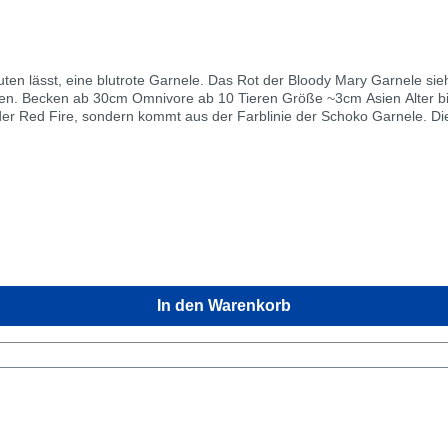
n lässt, eine blutrote Garnele. Das Rot der Bloody Mary Garnele sieht
Die Bloody
 der Red Fire, sondern kommt aus der Farblinie der Schoko Garnele. Di
 auf. Weibliche Tiere erkennt man gut der deutlich runderen Bauchpart
er als die Männchen. Männchen der Bloody Mary Garnelen sind nicht i
 dem Alter die Farbe, so dass sie als Junggarnele oft noch recht blass
 in kleineren Aquarien pflegen. In der Aquaristik nennt man solche kle
hlen, jedoch würden wir euch die Haltung der blutroten Zwerggarnele e
bilität der Wasserqualität sollte bei diesen kleinen Becken nicht auß
tz für die sich gerne auch schnell vermehrenden Zwerggarnelen.Gehalt
. Ihr könnt auch 10 Garnelen von unterschiedlichen Farbformen (Neoc
 Geschlechter höher, besonders wenn man Jungtiere erwirbt. Beachtet b
rte4-20 dGH°Karbonathärte2-12pH- Wert6 - 7.5Im Regel Fall können 
In den Warenkorb
 gut sein oder sollte es zu weich sein, könnt ihr euer Aquariumwasser 
für Zwerggarnelen erfahren? Zwerggarnelen Aquarium einrichtenErnähr
damit klassische Allesfresser und nehmen damit jedes Futter gut an. S
 im Futter sollte nicht zu hoch sein, da es sonst zu einem zu schne
tter verwenden welches einen höheren Grünanteil besitzt, wie Laub od
tern.Hinweis Ihr erhaltet gesunde Bloody Mary Garnelen aus unserer e
ie natürliche Sticks zu futtern. Versandgröße der Bloody Mary Zwergg