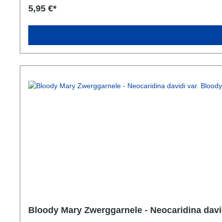
Tieren. Ihr könnt auch 10 Garnelen von unterschiedlichen F
5,95 €*
die Tiere mit der Zeit ihre Farbintensität verlieren könne
Leitungswasser gehalten werden. Sollte euer Wasser jedoch ni
Neocaridina Garnelen passend aufhärten.Du willst mehr zur
Neocaridina Blue Dream Garnelen sind omnivore Garnelenarten
sollte nicht zu hoch sein, da es sonst zu einem zu schnell
Brennnesselsticks auf den Speiseplan stehen. Zusätzlich kön
Garnelen aus unserer eigenen Zucht. Die Tiere werden in Os
Versandgröße der Zwerggarnelen ist ab 8mm. Beachtet das sie
Bloody Mary Zwerggarnele - Neocaridina davi