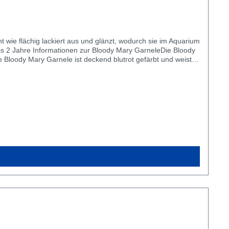
 wie flächig lackiert aus und glänzt, wodurch sie im Aquarium
e Bloody Mary Garnele ist deckend blutrot gefärbt und weist
ie, da sie diese Bauchtasche für das transportieren der
mmer deckend und intensiv gefärbt. Hier kommt es stark auf
 und transparent wirken.Haltung der Neocaridina Bloody Mary
inen Becken unter 60 Liter oft Nano Aquarien. Die Haltung der
rst ab 25 Liter Aquariumvolumen ans Herz legen.Die
er acht gelassen werden und ist oft schwerer umzusetzen,
en werden die Bloody Mary Zwerggarnelen bestenfalls in
aridina) zusammensetzen, solange ihr eine Gruppe von 10
eim vermischen der Farben, dass die Tiere mit der Zeit ihre
Bloody Mary Zwerggarnelen auf Leitungswasser gehalten
mit unserem Tima Mineralsalz für Neocaridina Garnelen
ung der Bloody Mary ZwerggarneleDie Neocaridina davidi var.
omit könnt ihr die kleinen blutroten Zwerggarnelen
llen Wachstum und damit gerne mal zu Häutungsproblemen
er unsere Brennnesselsticks. Zusätzlich könnt ihr mit
igenen Zucht. Die Tiere werden in Osmosewasser mit TIMA
arnelen ist ab 8mm. Beachtet das sie zu dem Zeitpunkt noch